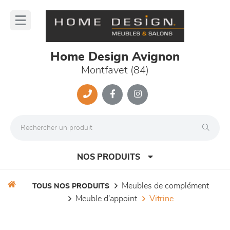
Panneau de gestion des cookies
lose
nu
Home Design Avignon
Montfavet (84)
NOS PRODUITS
meubles de complément
TOUS NOS PRODUITS
meuble d'appoint
vitrine
canapés et fauteuils