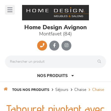
Panneau de gestion des cookies
lose
nu
Home Design Avignon
Montfavet (84)
NOS PRODUITS
séjours
chaise
chaise
TOUS NOS PRODUITS
canapés et fauteuils
Tabouret pivotant avec