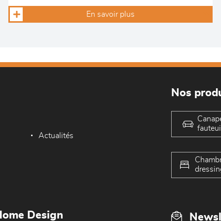
En savoir plus
Nos produ
Canap
fauteui
Actualités
Chambr
dressin
Home Design
Newsl