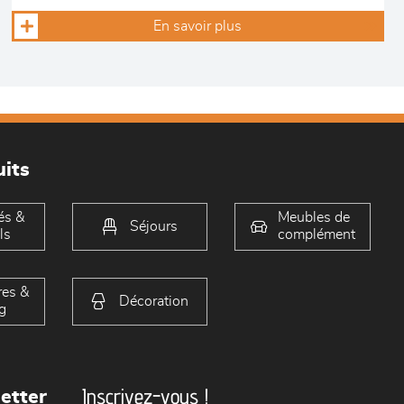
En savoir plus
its
és &
Meubles de
Séjours
ls
complément
es &
Décoration
g
Inscrivez-vous !
etter