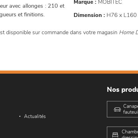
Marque :
MOBITEC
eur avec allonges : 210 et
gueurs et finitions.
Dimension :
H76 x L160 
t est disponible sur commande dans votre magasin
Home D
Nos produ
Canap
fauteui
Actualités
Chambr
dressin