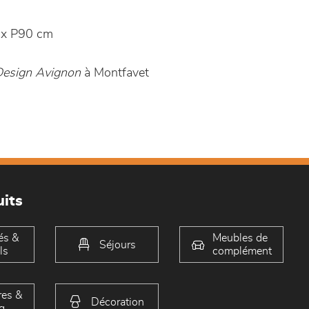
x P90 cm
esign Avignon
à Montfavet
its
és &
Meubles de
Séjours
ls
complément
es &
Décoration
g