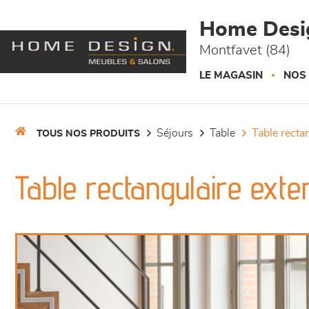
Panneau de gestion des cookies
Home Desi
Montfavet (84)
LE MAGASIN
NOS
séjours
table
table recta
TOUS NOS PRODUITS
Table rectangulaire exten