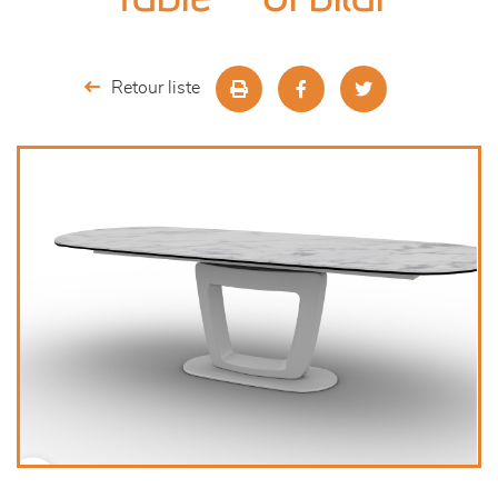
séjours
meubles de complément
Retour liste
chambres et dressing
décoration