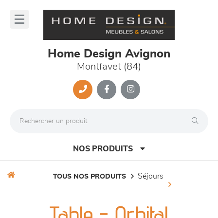
Panneau de gestion des cookies
lose
nu
Home Design Avignon
Montfavet (84)
NOS PRODUITS
séjours
TOUS NOS PRODUITS
canapés et fauteuils
Table - Orbital