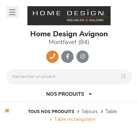
Panneau de gestion des cookies
lose
nu
Home Design Avignon
Montfavet (84)
NOS PRODUITS
séjours
table
TOUS NOS PRODUITS
table rectangulaire
canapés et fauteuils