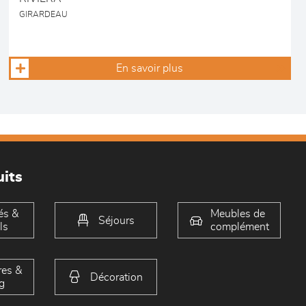
GIRARDEAU
En savoir plus
its
és &
Meubles de
Séjours
ls
complément
es &
Décoration
g