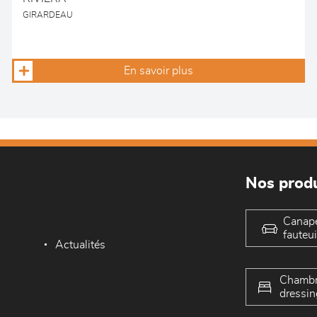
GIRARDEAU
En savoir plus
Nos produ
Canap
fauteui
Actualités
Chambr
dressin