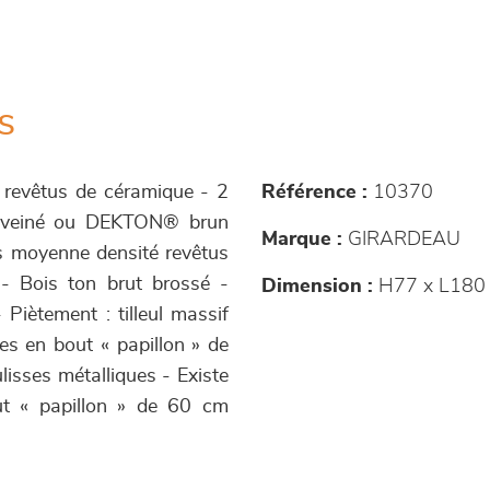
s
s revêtus de céramique - 2
Référence :
10370
ge veiné ou DEKTON® brun
Marque :
GIRARDEAU
es moyenne densité revêtus
f - Bois ton brut brossé -
Dimension :
H77 x L180
- Piètement : tilleul massif
s en bout « papillon » de
lisses métalliques - Existe
t « papillon » de 60 cm