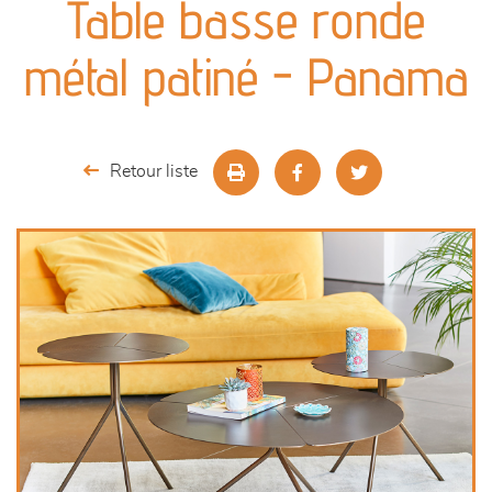
Table basse ronde
séjours
métal patiné - Panama
meubles de complément
chambres et dressing
Retour liste
décoration