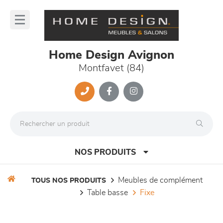
Panneau de gestion des cookies
lose
nu
Home Design Avignon
Montfavet (84)
NOS PRODUITS
meubles de complément
TOUS NOS PRODUITS
table basse
fixe
canapés et fauteuils