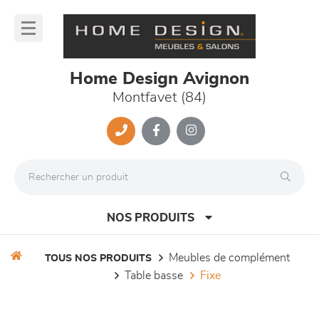
Panneau de gestion des cookies
lose
nu
Home Design Avignon
Montfavet (84)
NOS PRODUITS
meubles de complément
TOUS NOS PRODUITS
table basse
fixe
canapés et fauteuils