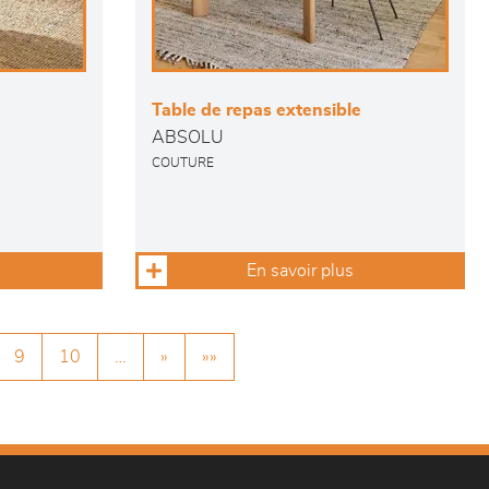
Table de repas extensible
ABSOLU
COUTURE
En savoir plus
9
10
…
»
»»