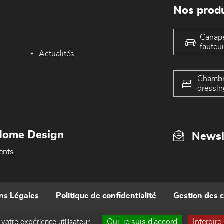
Nos produ
Canap
fauteui
Actualités
Chambr
dressin
Home Design
Newsl
ents
ns Légales
Politique de confidentialité
Gestion des 
Oui, je suis d'accord
Interdire
 votre expérience utilisateur.
Réalisé par WEB Enseignes