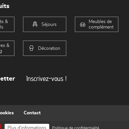
its
és &
Meubles de
Séjours
ls
complément
es &
Décoration
g
Inscrivez-vous !
etter
cookies
Contact
Plus d'informations
Politique de confidentialité