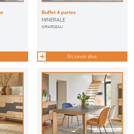
ue
Buffet 4 portes
MINERALE
GIRARDEAU
En savoir plus