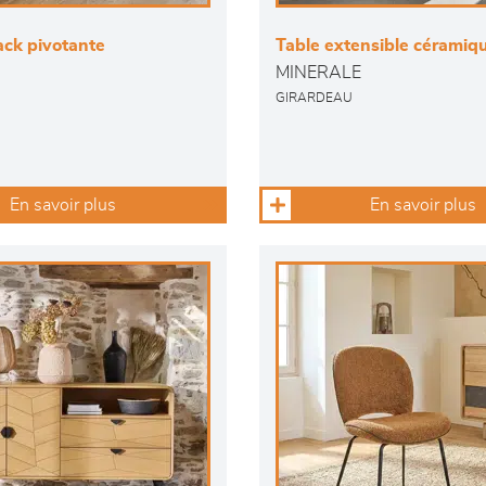
ack pivotante
Table extensible céramiq
MINERALE
GIRARDEAU
En savoir plus
En savoir plus