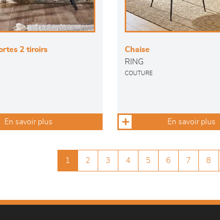
rtes 2 tiroirs
Chaise
RING
COUTURE
En savoir plus
En savoir plus
1
2
3
4
5
6
7
8