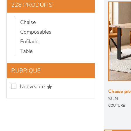
228 PRODUITS
chaise
composables
enfilade
table
RUBRIQUE
nouveauté
Chaise pi
SUN
COUTURE