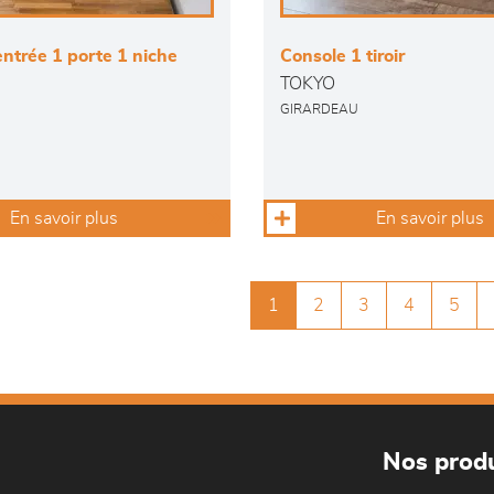
ntrée 1 porte 1 niche
Console 1 tiroir
TOKYO
GIRARDEAU
En savoir plus
En savoir plus
1
2
3
4
5
Nos produ