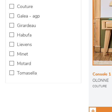
couture
galea - agp
girardeau
habufa
lievens
minet
motard
tomasella
Console 1 t
OLONNE
COUTURE