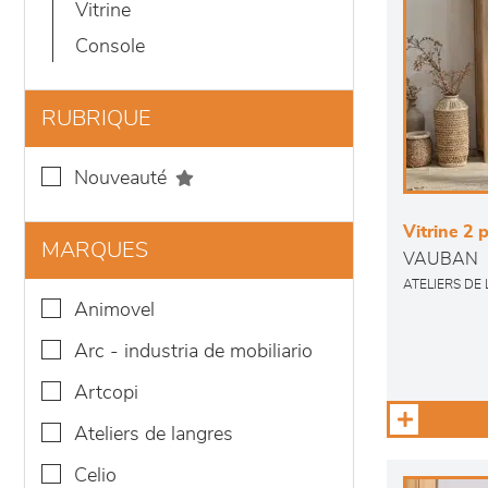
vitrine
console
RUBRIQUE
nouveauté
Vitrine 2 p
MARQUES
VAUBAN
ATELIERS DE
animovel
arc - industria de mobiliario
artcopi
ateliers de langres
celio