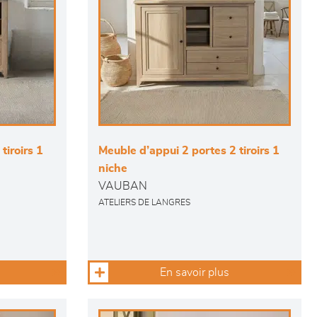
tiroirs 1
Meuble d’appui 2 portes 2 tiroirs 1
niche
VAUBAN
ATELIERS DE LANGRES
En savoir plus