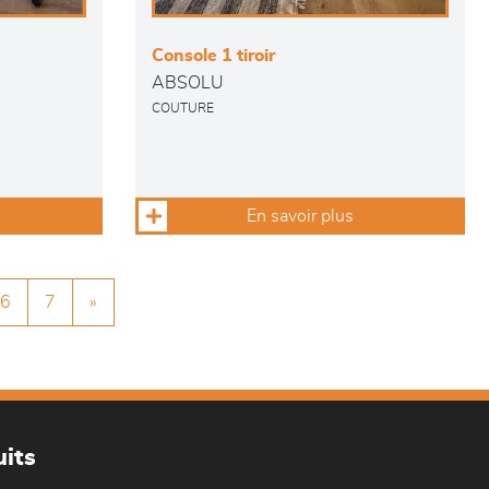
Console 1 tiroir
ABSOLU
COUTURE
En savoir plus
6
7
»
its