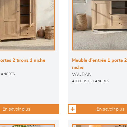
ortes 2 tiroirs 1 niche
Meuble d’entrée 1 porte 2 
niche
VAUBAN
 LANGRES
ATELIERS DE LANGRES
En savoir plus
En savoir plus