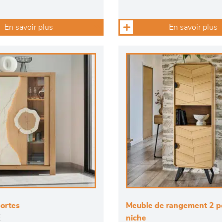
En savoir plus
En savoir plus
portes
Meuble de rangement 2 p
E
niche