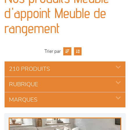
séjours
d'appoint Meuble de
meubles de complément
rangement
chambres et dressing
Trier par
décoration
210 PRODUITS
RUBRIQUE
MARQUES