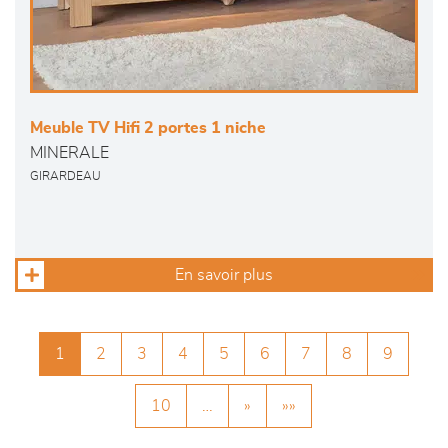
Meuble TV Hifi 2 portes 1 niche
MINERALE
GIRARDEAU
En savoir plus
1
2
3
4
5
6
7
8
9
10
…
»
»»