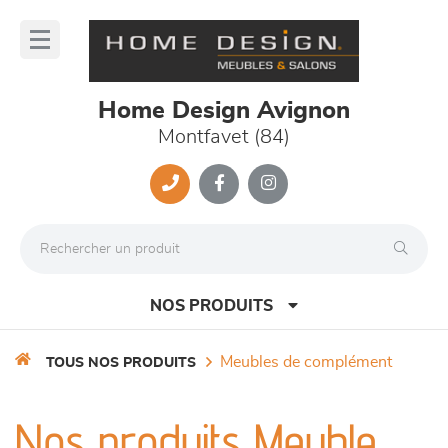
Panneau de gestion des cookies
lose
nu
Home Design Avignon
Montfavet (84)
NOS PRODUITS
meubles de complément
TOUS NOS PRODUITS
canapés et fauteuils
Nos produits Meuble