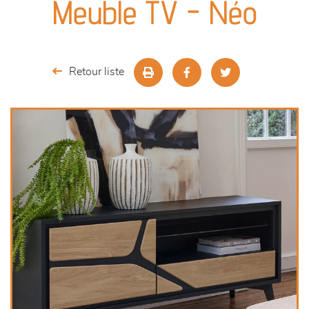
Meuble TV - Néo
séjours
meubles de complément
Retour liste
chambres et dressing
décoration