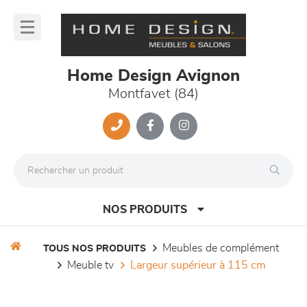
Panneau de gestion des cookies
lose
nu
Home Design Avignon
Montfavet (84)
NOS PRODUITS
meubles de complément
TOUS NOS PRODUITS
meuble tv
largeur supérieur à 115 cm
canapés et fauteuils