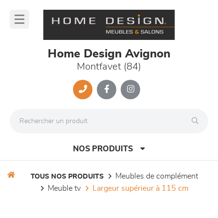
Panneau de gestion des cookies
lose
nu
Home Design Avignon
Montfavet (84)
NOS PRODUITS
meubles de complément
TOUS NOS PRODUITS
meuble tv
largeur supérieur à 115 cm
canapés et fauteuils