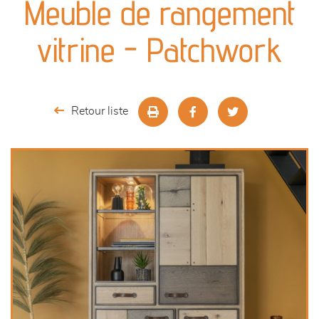
Meuble de rangement
séjours
vitrine - Patchwork
meubles de complément
chambres et dressing
Retour liste
décoration