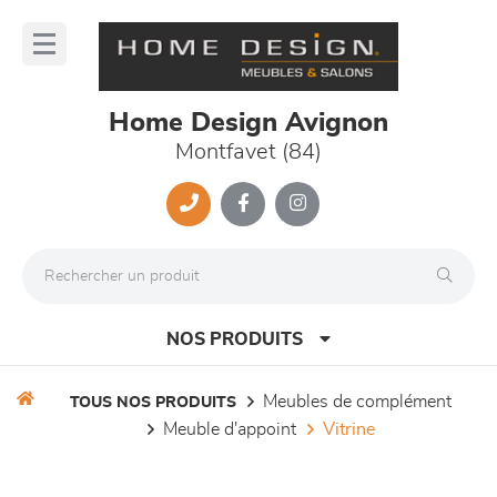
Panneau de gestion des cookies
lose
nu
Home Design Avignon
Montfavet (84)
NOS PRODUITS
meubles de complément
TOUS NOS PRODUITS
meuble d'appoint
vitrine
canapés et fauteuils