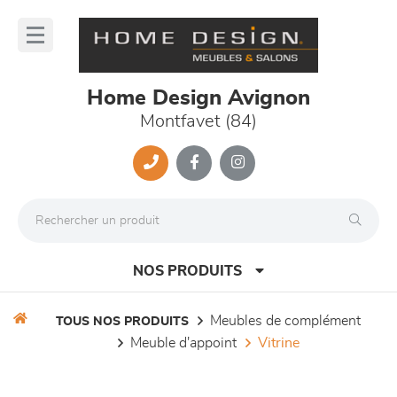
Panneau de gestion des cookies
lose
nu
Home Design Avignon
Montfavet (84)
NOS PRODUITS
meubles de complément
TOUS NOS PRODUITS
meuble d'appoint
vitrine
canapés et fauteuils