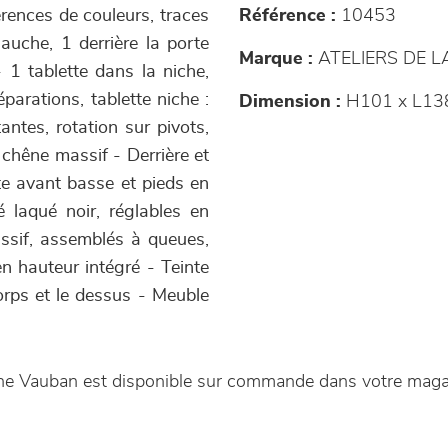
érences de couleurs, traces
Référence :
10453
gauche, 1 derrière la porte
Marque :
ATELIERS DE 
 1 tablette dans la niche,
parations, tablette niche :
Dimension :
H101 x L13
ntes, rotation sur pivots,
chêne massif - Derrière et
e avant basse et pieds en
 laqué noir, réglables en
assif, assemblés à queues,
n hauteur intégré - Teinte
orps et le dessus - Meuble
iche Vauban est disponible sur commande dans votre mag