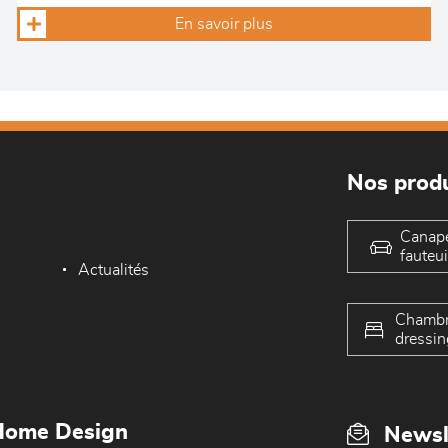
En savoir plus
Nos produ
Canap
fauteui
Actualités
Chambr
dressin
Home Design
Newsl