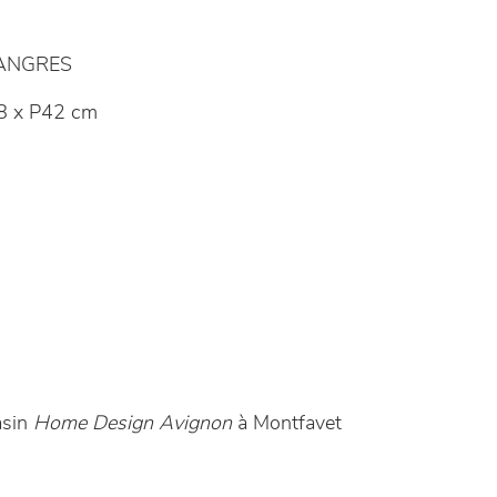
LANGRES
8 x P42 cm
asin
Home Design Avignon
à Montfavet