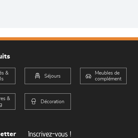
its
és &
Meubles de
Séjours
ls
complément
es &
Décoration
g
Inscrivez-vous !
etter