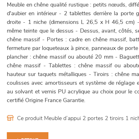
Meuble en chêne qualité rustique : petits nœuds, diff
d'aubier en intérieur - 2 tablettes derrière la porte 
droite - 1 niche (dimensions L 26,5 x H 46,5 cm) -
même teinte que le dessus - Dessus, avant, côtés, sé
chêne massif - Portes : cadre en chêne massif, batta
fermeture par loqueteaux à pince, panneaux de porte 
plancher : chêne massif ou abouté 20 mm - Baguett
chêne massif - Tablettes : chêne massif ou abouté
hauteur sur taquets métalliques - Tiroirs : chêne m
coulisses avec amortisseurs et système de réglage e
au solvant et vernis PU acrylique au choix pour le c
certifié Origine France Garantie.
Ce produit Meuble d’appui 2 portes 2 tiroirs 1 n