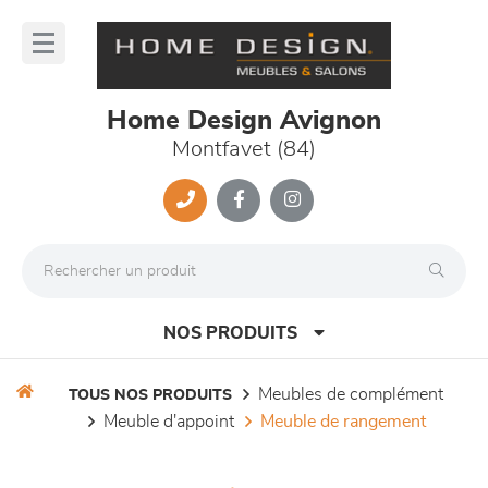
Panneau de gestion des cookies
lose
nu
Home Design Avignon
Montfavet (84)
NOS PRODUITS
meubles de complément
TOUS NOS PRODUITS
meuble d'appoint
meuble de rangement
canapés et fauteuils