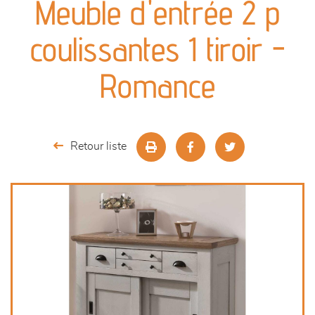
Meuble d'entrée 2 p
séjours
coulissantes 1 tiroir -
meubles de complément
Romance
chambres et dressing
décoration
Retour liste