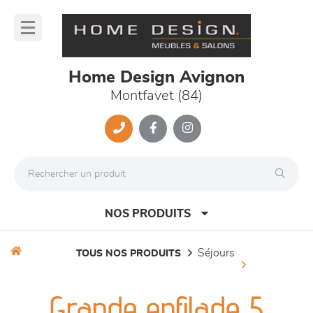
Panneau de gestion des cookies
lose
nu
Home Design Avignon
Montfavet (84)
NOS PRODUITS
séjours
TOUS NOS PRODUITS
canapés et fauteuils
Grande enfilade 5