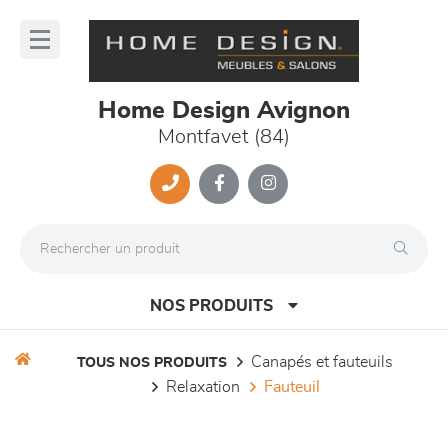
Panneau de gestion des cookies
lose
nu
Home Design Avignon
Montfavet (84)
NOS PRODUITS
canapés et fauteuils
TOUS NOS PRODUITS
relaxation
fauteuil
canapés et fauteuils