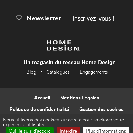
Inscrivez-vous !
Newsletter
Un magasin du réseau Home Design
Blog
Catalogues
Engagements
Accueil
Mentions Légales
Politique de confidentialité
Gestion des cookies
Nous utilisons des cookies sur ce site pour améliorer votre
Contact
expérience utilisateur.
Oui, je suis d'accord
Interdire
Plus d'informations