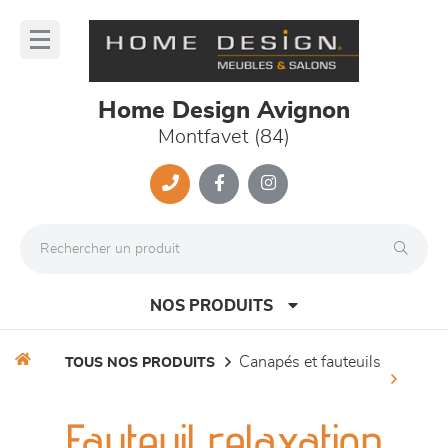
Panneau de gestion des cookies
lose
nu
Home Design Avignon
Montfavet (84)
NOS PRODUITS
canapés et fauteuils
TOUS NOS PRODUITS
canapés et fauteuils
Fauteuil relaxation