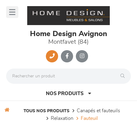
Panneau de gestion des cookies
lose
nu
Home Design Avignon
Montfavet (84)
NOS PRODUITS
canapés et fauteuils
TOUS NOS PRODUITS
relaxation
fauteuil
canapés et fauteuils