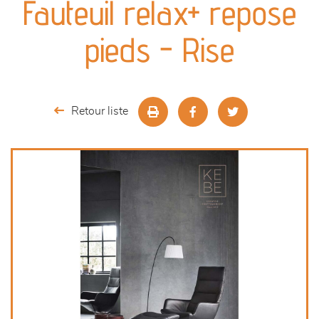
Fauteuil relax+ repose
séjours
pieds - Rise
meubles de complément
chambres et dressing
Retour liste
décoration