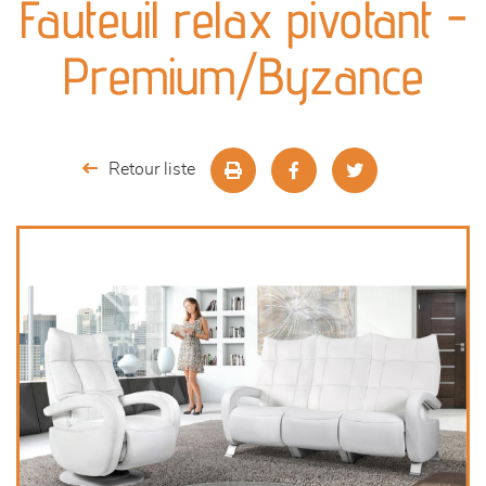
Fauteuil relax pivotant -
séjours
Premium/Byzance
meubles de complément
chambres et dressing
Retour liste
décoration