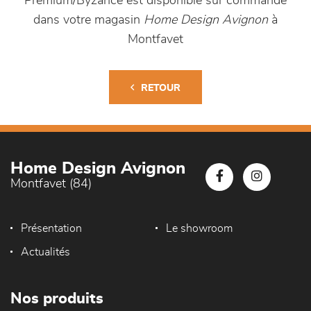
Premium/Byzance est disponible sur commande
dans votre magasin
Home Design Avignon
à
Montfavet
RETOUR
Home Design Avignon
Montfavet (84)
Présentation
Le showroom
Actualités
Nos produits