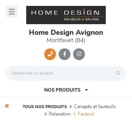
Panneau de gestion des cookies
lose
nu
Home Design Avignon
Montfavet (84)
NOS PRODUITS
canapés et fauteuils
TOUS NOS PRODUITS
relaxation
fauteuil
canapés et fauteuils