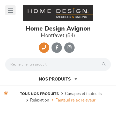
Panneau de gestion des cookies
lose
nu
Home Design Avignon
Montfavet (84)
NOS PRODUITS
canapés et fauteuils
TOUS NOS PRODUITS
relaxation
fauteuil relax releveur
canapés et fauteuils