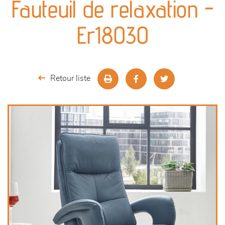
Fauteuil de relaxation -
séjours
Er18030
meubles de complément
chambres et dressing
Retour liste
décoration