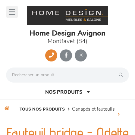
Panneau de gestion des cookies
lose
nu
Home Design Avignon
Montfavet (84)
NOS PRODUITS
canapés et fauteuils
TOUS NOS PRODUITS
canapés et fauteuils
Fauteuil bridge - Odette