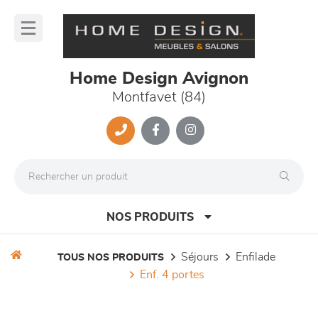
Panneau de gestion des cookies
lose
nu
Home Design Avignon
Montfavet (84)
NOS PRODUITS
séjours
enfilade
TOUS NOS PRODUITS
enf. 4 portes
canapés et fauteuils