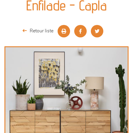
Enfilade - Capla
séjours
meubles de complément
Retour liste
chambres et dressing
décoration