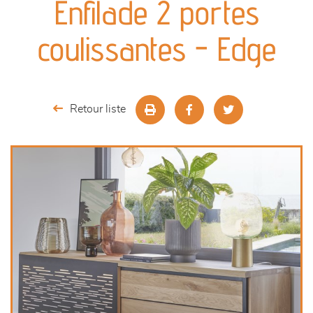
Enfilade 2 portes
séjours
coulissantes - Edge
meubles de complément
chambres et dressing
Retour liste
décoration