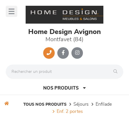
Panneau de gestion des cookies
lose
nu
Home Design Avignon
Montfavet (84)
NOS PRODUITS
séjours
enfilade
TOUS NOS PRODUITS
enf. 2 portes
canapés et fauteuils