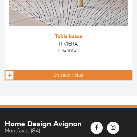
Table basse
RIVIERA
GIRARDEAU
En savoir plus
Home Design Avignon
Montfavet (84)