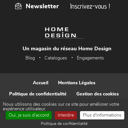
Inscrivez-vous !
Newsletter
Un magasin du réseau Home Design
Blog
Catalogues
Engagements
Accueil
Mentions Légales
Politique de confidentialité
Gestion des cookies
Nous utilisons des cookies sur ce site pour améliorer votre
Contact
expérience utilisateur.
Oui, je suis d'accord
Interdire
Plus d'informations
Réalisé par WEB Enseignes
Politique de confidentialité