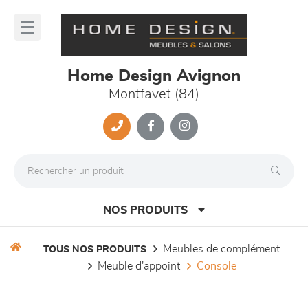
Panneau de gestion des cookies
lose
nu
Home Design Avignon
Montfavet (84)
NOS PRODUITS
meubles de complément
TOUS NOS PRODUITS
meuble d'appoint
console
canapés et fauteuils