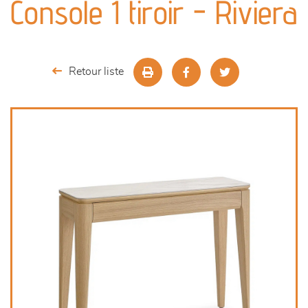
Console 1 tiroir - Riviera
séjours
meubles de complément
Retour liste
chambres et dressing
décoration