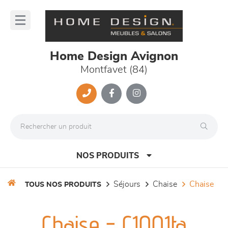
Panneau de gestion des cookies
lose
nu
Home Design Avignon
Montfavet (84)
NOS PRODUITS
séjours
chaise
chaise
TOUS NOS PRODUITS
canapés et fauteuils
Chaise - C1001ta