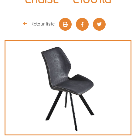
séjours
meubles de complément
Retour liste
chambres et dressing
décoration