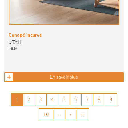
Canapé incurvé
UTAH
HIMA
En savoir plus
1
2
3
4
5
6
7
8
9
10
…
»
»»