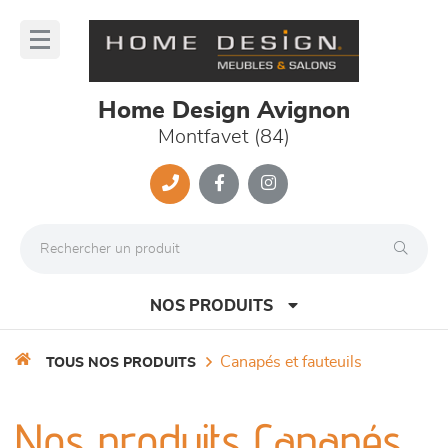
Panneau de gestion des cookies
lose
nu
Home Design Avignon
Montfavet (84)
NOS PRODUITS
canapés et fauteuils
TOUS NOS PRODUITS
canapés et fauteuils
Nos produits Canapés