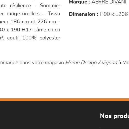
Marque :
AERRE DIVANI
te résilience - Sommier
r range-oreillers - Tissu
Dimension :
H90 x L206 
gueur 186 cm et 226 cm -
140 x 190 H17 : âme en en
³, coutil 100% polyester
 commande dans votre magasin
Home Design Avignon
à Mo
Nos produ