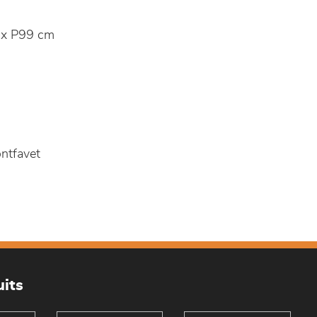
x P99 cm
ntfavet
its