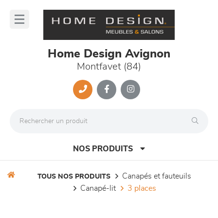
Panneau de gestion des cookies
lose
nu
Home Design Avignon
Montfavet (84)
NOS PRODUITS
canapés et fauteuils
TOUS NOS PRODUITS
canapé-lit
3 places
canapés et fauteuils