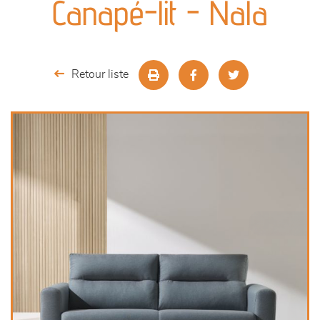
Canapé-lit - Nala
séjours
meubles de complément
Retour liste
chambres et dressing
décoration