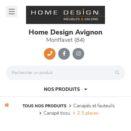
Panneau de gestion des cookies
lose
nu
Home Design Avignon
Montfavet (84)
NOS PRODUITS
canapés et fauteuils
TOUS NOS PRODUITS
canapé tissu
2.5 places
canapés et fauteuils