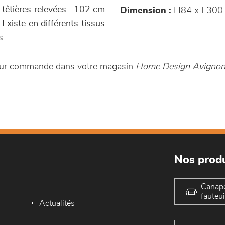
 têtières relevées : 102 cm
Dimension :
H84 x L300
Existe en différents tissus
s.
e sur commande dans votre magasin
Home Design Avigno
Nos produ
Canap
fauteui
Actualités