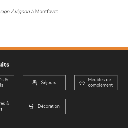
sign Avignon
à Montfavet
its
és &
Meubles de
Séjours
ls
complément
es &
Décoration
g