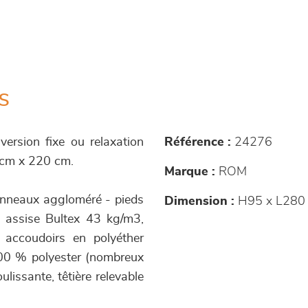
s
ersion fixe ou relaxation
Référence :
24276
0 cm x 220 cm.
Marque :
ROM
panneaux aggloméré - pieds
Dimension :
H95 x L280
 assise Bultex 43 kg/m3,
 accoudoirs en polyéther
100 % polyester (nombreux
lissante, têtière relevable