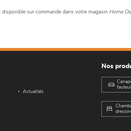
st disponible sur commande dans votre magasin
Home De
Nos produ
Canap
fauteui
Actualités
Chambr
dressin