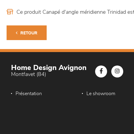
Ce produit Canapé d'angle méridienne Trinidad e
RETOUR
Home Design Avignon
Montfavet (84)
Présentation
Le showroom