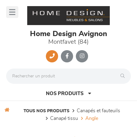
Panneau de gestion des cookies
lose
nu
Home Design Avignon
Montfavet (84)
NOS PRODUITS
canapés et fauteuils
TOUS NOS PRODUITS
canapé tissu
angle
canapés et fauteuils