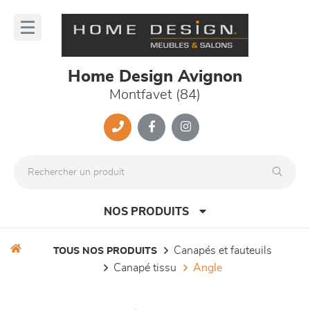
Panneau de gestion des cookies
lose
nu
Home Design Avignon
Montfavet (84)
NOS PRODUITS
canapés et fauteuils
TOUS NOS PRODUITS
canapé tissu
angle
canapés et fauteuils