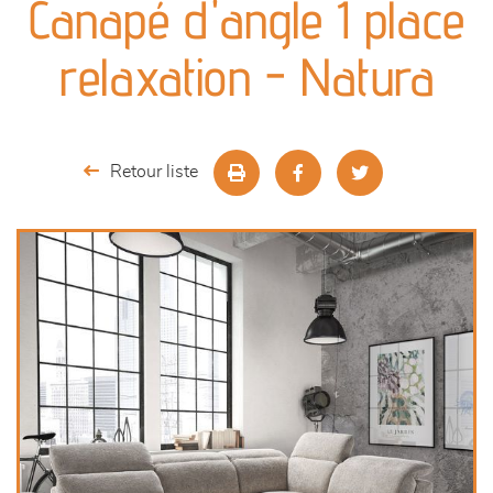
Canapé d'angle 1 place
séjours
relaxation - Natura
meubles de complément
chambres et dressing
Retour liste
décoration