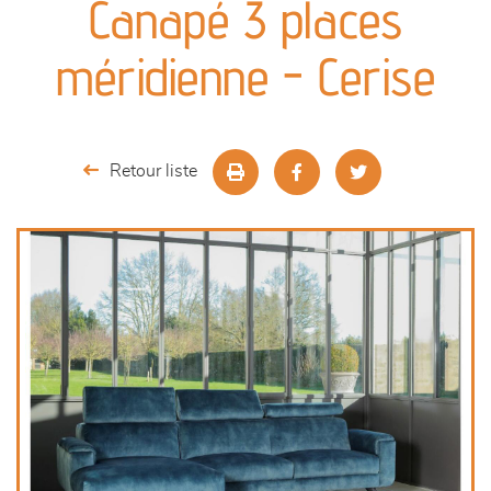
Canapé 3 places
séjours
méridienne - Cerise
meubles de complément
chambres et dressing
Retour liste
décoration