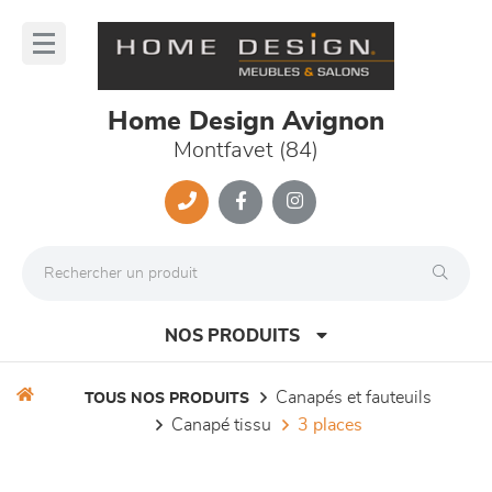
Panneau de gestion des cookies
lose
nu
Home Design Avignon
Montfavet (84)
NOS PRODUITS
canapés et fauteuils
TOUS NOS PRODUITS
canapé tissu
3 places
canapés et fauteuils