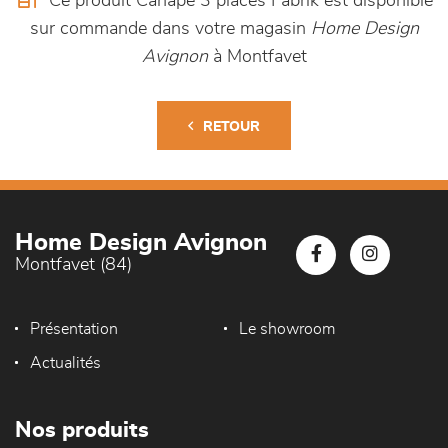
Ce produit Canapé 3 places Fabrik est disponible
sur commande dans votre magasin
Home Design
Avignon
à Montfavet
RETOUR
Home Design Avignon
Montfavet (84)
Présentation
Le showroom
Actualités
Nos produits