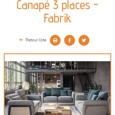
Canapé 3 places -
séjours
Fabrik
meubles de complément
chambres et dressing
Retour liste
décoration