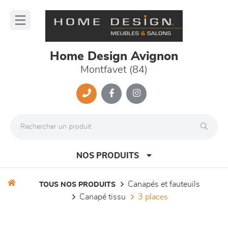
Panneau de gestion des cookies
lose
nu
Home Design Avignon
Montfavet (84)
NOS PRODUITS
canapés et fauteuils
TOUS NOS PRODUITS
canapé tissu
3 places
canapés et fauteuils