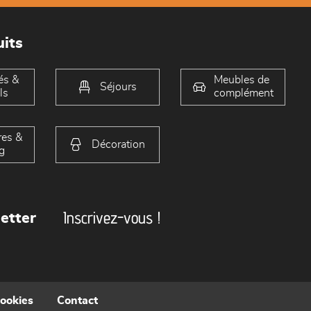
its
és &
Meubles de
Séjours
ls
complément
es &
Décoration
g
Inscrivez-vous !
etter
cookies
Contact