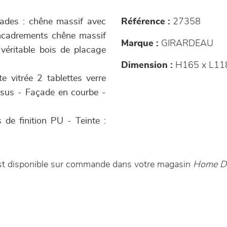
açades : chêne massif avec
Référence :
27358
 encadrements chêne massif
Marque :
GIRARDEAU
 véritable bois de placage
Dimension :
H165 x L11
e vitrée 2 tablettes verre
essus - Façade en courbe -
s de finition PU - Teinte :
 est disponible sur commande dans votre magasin
Home De