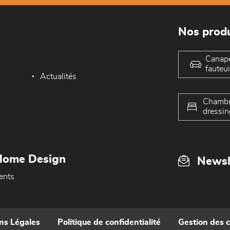
Nos produ
Canap
fauteui
Actualités
Chambr
dressin
Home Design
Newsl
ents
ns Légales
Politique de confidentialité
Gestion des 