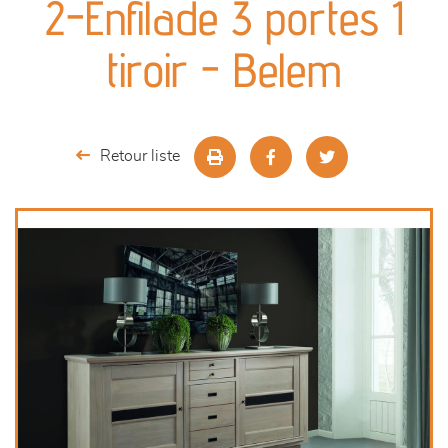
2-Enfilade 3 portes 1
séjours
tiroir - Belem
meubles de complément
chambres et dressing
Retour liste
décoration