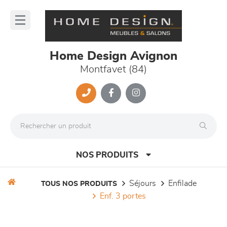
Panneau de gestion des cookies
lose
nu
Home Design Avignon
Montfavet (84)
NOS PRODUITS
séjours
enfilade
TOUS NOS PRODUITS
enf. 3 portes
canapés et fauteuils