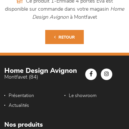
Ce produit 1-Enfilade 4 portes Eva est
disponible sur commande dans votre magasin
Home
Design Avignon
à Montfavet
RETOUR
Home Design Avignon
Montfavet (84)
Présentation
Le showroom
Actualités
Nos produits