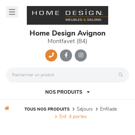
Panneau de gestion des cookies
lose
nu
Home Design Avignon
Montfavet (84)
NOS PRODUITS
séjours
enfilade
TOUS NOS PRODUITS
enf. 4 portes
canapés et fauteuils